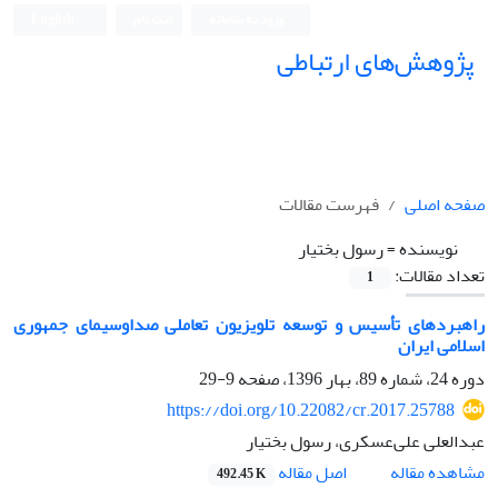
ورود به سامانه
ثبت نام
English
پژوهش‌های ارتباطی
صفحه اصلی
فهرست مقالات
نویسنده =
رسول بختیار
تعداد مقالات:
1
راهبردهای تأسیس و توسعه تلویزیون تعاملی صداوسیمای جمهوری
اسلامی ایران
دوره 24، شماره 89، بهار 1396، صفحه
9-29
https://doi.org/10.22082/cr.2017.25788
عبدالعلی علی‌عسکری، رسول بختیار
اصل مقاله
مشاهده مقاله
492.45 K