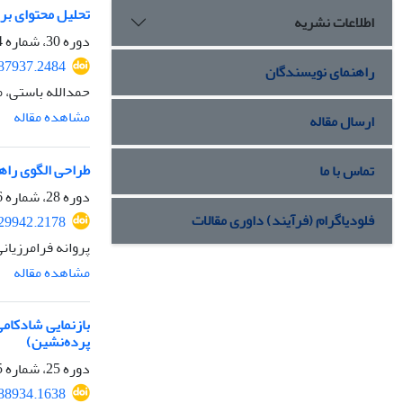
تحلیل محتوای بر
اطلاعات نشریه
دوره 30، شماره 114، تابستان 1402، صفحه
987937.2484
راهنمای نویسندگان
حمدالله باستی، 
مشاهده مقاله
ارسال مقاله
طراحی الگوی راه
تماس با ما
دوره 28، شماره 106، تابستان 1400، صفحه
فلودیاگرام (فرآیند) داوری مقالات
529942.2178
پروانه فرامرزیان
مشاهده مقاله
بازنمایی شادکامی
پرده‌نشین)
دوره 25، شماره 95، پاییز 1397، صفحه
.88934.1638