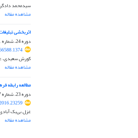
سیدمحمد دادگران
مشاهده مقاله
اثربخشی تبلیغات 
دوره 24، شماره 91، پاییز 1396، صفحه
.66588.1374
کورش سعیدی، علی
مشاهده مقاله
مطالعه رابطه فر
دوره 23، شماره 87، پاییز 1395، صفحه
.2016.23259
غزل بی‌بک آبادی،
مشاهده مقاله