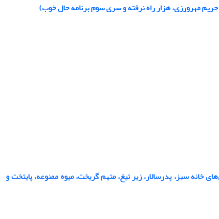
 حریم مهرورزی، هزار راه نرفته و سری سوم برنامه حال خوب)
های خانه سبز، پدرسالار، زیر تیغ، متهم گریخت، میوه ممنوعه، پایتخت و