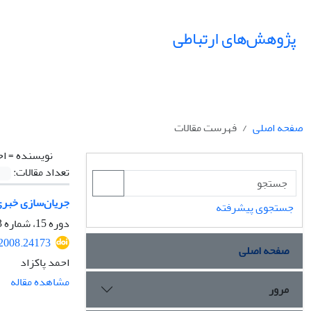
پژوهش‌های ارتباطی
صفحه اصلی
فهرست مقالات
نویسنده =
اح
تعداد مقالات:
جریان‌سازی خبری
جستجوی پیشرفته
دوره 15، شماره 53، بهار 1387، صفحه
.2008.24173
صفحه اصلی
احمد پاکزاد
مشاهده مقاله
مرور