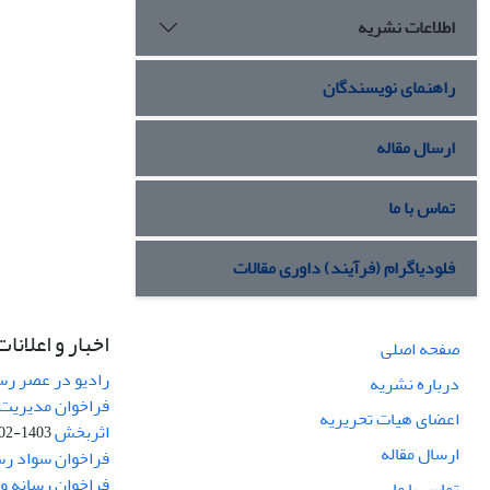
اطلاعات نشریه
راهنمای نویسندگان
ارسال مقاله
تماس با ما
فلودیاگرام (فرآیند) داوری مقالات
اخبار و اعلانات
صفحه اصلی
رادیو در عصر رسا
درباره نشریه
فراخوان مدیریت 
اعضای هیات تحریریه
اثربخش
1403-02-12
ارسال مقاله
فراخوان سواد رس
فراخوان رسانه و امنیت (curity
تماس با ما