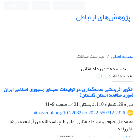
ورود به سامانه
ثبت نام
English
پژوهش‌های ارتباطی
صفحه اصلی
فهرست مقالات
نویسنده =
مهرداد متانی
تعداد مقالات:
1
الگوی اثربخشی صحه‌گذاری در تولیدات سیمای جمهوری اسلامی ایران
(مورد مطالعه: استان گلستان)
دوره 29، شماره 110، تابستان 1401، صفحه
9-41
https://doi.org/10.22082/cr.2022.550712.2326
محمدعلی صوفی، مهرداد متانی، علی فلاح، اسدالله مهرآرا، محمد‌رضا
باقرزاده