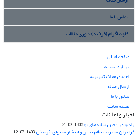
ارسال مقاله
تماس با ما
فلودیاگرام (فرآیند) داوری مقالات
صفحه اصلی
درباره نشریه
اعضای هیات تحریریه
ارسال مقاله
تماس با ما
نقشه سایت
اخبار و اعلانات
رادیو در عصر رسانه‌های نو
1403-02-01
فراخوان مدیریت نظام پخش و انتشار محتوای اثربخش
1403-02-12