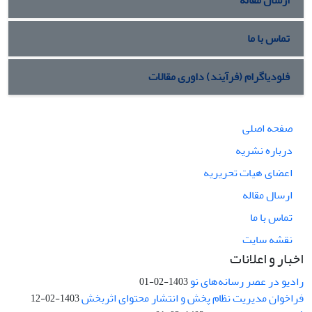
ارسال مقاله
تماس با ما
فلودیاگرام (فرآیند) داوری مقالات
صفحه اصلی
درباره نشریه
اعضای هیات تحریریه
ارسال مقاله
تماس با ما
نقشه سایت
اخبار و اعلانات
رادیو در عصر رسانه‌های نو
1403-02-01
فراخوان مدیریت نظام پخش و انتشار محتوای اثربخش
1403-02-12