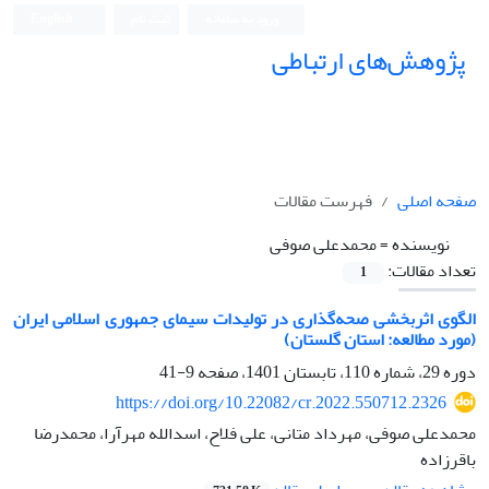
ورود به سامانه
ثبت نام
English
پژوهش‌های ارتباطی
صفحه اصلی
فهرست مقالات
نویسنده =
محمدعلی صوفی
تعداد مقالات:
1
الگوی اثربخشی صحه‌گذاری در تولیدات سیمای جمهوری اسلامی ایران
(مورد مطالعه: استان گلستان)
دوره 29، شماره 110، تابستان 1401، صفحه
9-41
https://doi.org/10.22082/cr.2022.550712.2326
محمدعلی صوفی، مهرداد متانی، علی فلاح، اسدالله مهرآرا، محمد‌رضا
باقرزاده