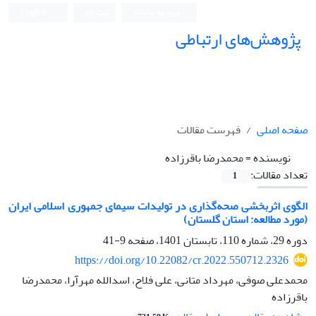
ورود به سامانه
ثبت نام
English
پژوهش‌های ارتباطی
صفحه اصلی
فهرست مقالات
نویسنده =
محمد‌رضا باقرزاده
تعداد مقالات:
1
الگوی اثربخشی صحه‌گذاری در تولیدات سیمای جمهوری اسلامی ایران
(مورد مطالعه: استان گلستان)
دوره 29، شماره 110، تابستان 1401، صفحه
9-41
https://doi.org/10.22082/cr.2022.550712.2326
محمدعلی صوفی، مهرداد متانی، علی فلاح، اسدالله مهرآرا، محمد‌رضا
باقرزاده