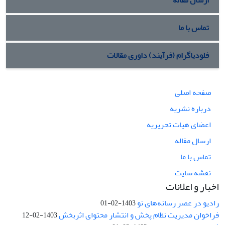
ارسال مقاله
تماس با ما
فلودیاگرام (فرآیند) داوری مقالات
صفحه اصلی
درباره نشریه
اعضای هیات تحریریه
ارسال مقاله
تماس با ما
نقشه سایت
اخبار و اعلانات
رادیو در عصر رسانه‌های نو
1403-02-01
فراخوان مدیریت نظام پخش و انتشار محتوای اثربخش
1403-02-12