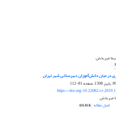
ما میربخش
1
 در میان دانش‌آموزان دبیرستانی شهر تهران
81-112
https://doi.org/10.22082/cr.2019.
ا میربخش
اصل مقاله
631.81 K