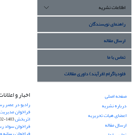
اطلاعات نشریه
راهنمای نویسندگان
ارسال مقاله
تماس با ما
فلودیاگرام (فرآیند) داوری مقالات
اخبار و اعلانات
صفحه اصلی
رادیو در عصر رسا
درباره نشریه
فراخوان مدیریت 
اعضای هیات تحریریه
اثربخش
1403-02-12
ارسال مقاله
فراخوان سواد رس
فراخوان رسانه و امنیت (curity
تماس با ما