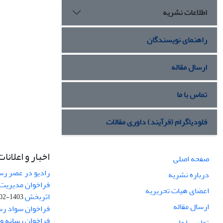
اطلاعات نشریه
راهنمای نویسندگان
ارسال مقاله
تماس با ما
فلودیاگرام (فرآیند) داوری مقالات
اخبار و اعلانات
صفحه اصلی
رادیو در عصر رسا
درباره نشریه
فراخوان مدیریت 
اعضای هیات تحریریه
اثربخش
1403-02-12
ارسال مقاله
فراخوان سواد رس
فراخوان رسانه و امنیت (curity
تماس با ما