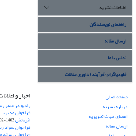
اطلاعات نشریه
راهنمای نویسندگان
ارسال مقاله
تماس با ما
فلودیاگرام (فرآیند) داوری مقالات
اخبار و اعلانات
صفحه اصلی
رادیو در عصر رسا
درباره نشریه
فراخوان مدیریت 
اعضای هیات تحریریه
اثربخش
1403-02-12
ارسال مقاله
فراخوان سواد رس
فراخوان رسانه و امنیت (curity
تماس با ما