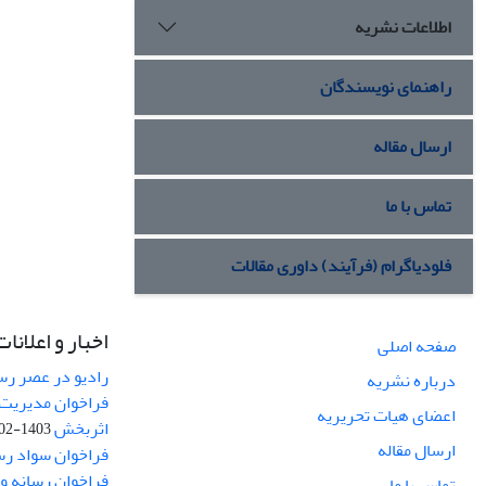
اطلاعات نشریه
راهنمای نویسندگان
ارسال مقاله
تماس با ما
فلودیاگرام (فرآیند) داوری مقالات
اخبار و اعلانات
صفحه اصلی
رادیو در عصر رسا
درباره نشریه
فراخوان مدیریت 
اعضای هیات تحریریه
اثربخش
1403-02-12
ارسال مقاله
فراخوان سواد رس
فراخوان رسانه و امنیت (curity
تماس با ما