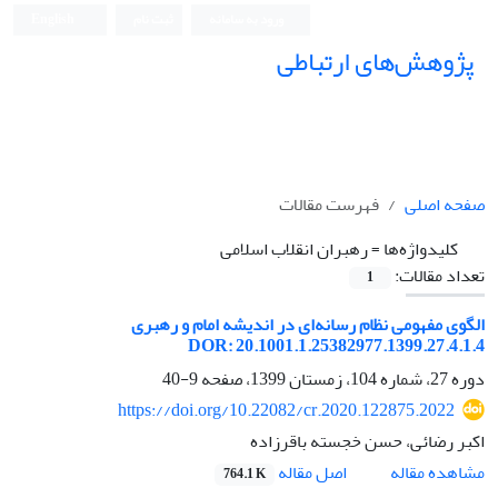
ورود به سامانه
ثبت نام
English
پژوهش‌های ارتباطی
صفحه اصلی
فهرست مقالات
کلیدواژه‌ها =
رهبران انقلاب اسلامی
تعداد مقالات:
1
الگوی مفهومی نظام رسانه‌ای در اندیشه امام و رهبری
DOR: 20.1001.1.25382977.1399.27.4.1.4
دوره 27، شماره 104، زمستان 1399، صفحه
9-40
https://doi.org/10.22082/cr.2020.122875.2022
اکبر رضائی، حسن خجسته باقرزاده
اصل مقاله
مشاهده مقاله
764.1 K