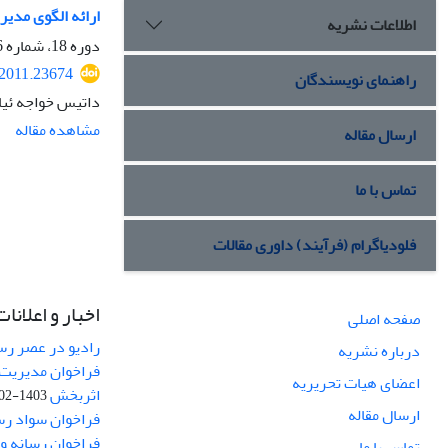
ارائه الگوی مدی
اطلاعات نشریه
دوره 18، شماره 66، تابستان 1390، صفحه
.2011.23674
راهنمای نویسندگان
داتیس خواجه ئیان
مشاهده مقاله
ارسال مقاله
تماس با ما
فلودیاگرام (فرآیند) داوری مقالات
اخبار و اعلانات
صفحه اصلی
رادیو در عصر رسا
درباره نشریه
فراخوان مدیریت 
اعضای هیات تحریریه
اثربخش
1403-02-12
ارسال مقاله
فراخوان سواد رس
فراخوان رسانه و امنیت (curity
تماس با ما