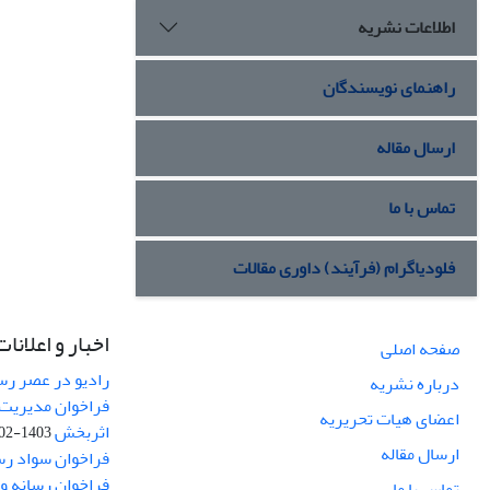
اطلاعات نشریه
راهنمای نویسندگان
ارسال مقاله
تماس با ما
فلودیاگرام (فرآیند) داوری مقالات
اخبار و اعلانات
صفحه اصلی
رادیو در عصر رسا
درباره نشریه
فراخوان مدیریت 
اعضای هیات تحریریه
اثربخش
1403-02-12
ارسال مقاله
فراخوان سواد رس
فراخوان رسانه و امنیت (curity
تماس با ما