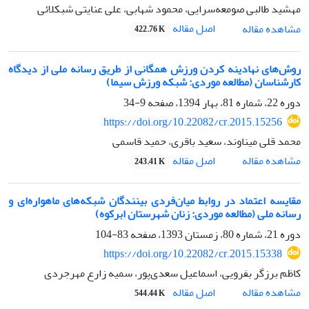
مهشید طالبی صومعه‌سرایی، محمود شهابی، علی عنایتی شبکلائی
اصل مقاله
مشاهده مقاله
422.76 K
روش‌های نهادینه کردن ورزش همگانی از طریق رسانه ملی از دیدگاه
کارشناسان (مطالعه موردی: شبکه ورزش سیما)
دوره 22، شماره 81، بهار 1394، صفحه
9-34
https://doi.org/10.22082/cr.2015.15256
محمد قلی میناوند، سعید باقری، حمید قاسمی
اصل مقاله
مشاهده مقاله
243.41 K
مقایسه اعتماد در روابط میان‌فردی بینندگان شبکه‌های ماهواره‌ای و
رسانه ملی (مطالعه موردی: زنان شهرستان ابرکوه)
دوره 21، شماره 80، زمستان 1393، صفحه
83-104
https://doi.org/10.22082/cr.2015.15338
کاظم برزگر بفرویی، اسماعیل سعدی‌پور، سمیه زارع مهرجردی
اصل مقاله
مشاهده مقاله
544.44 K