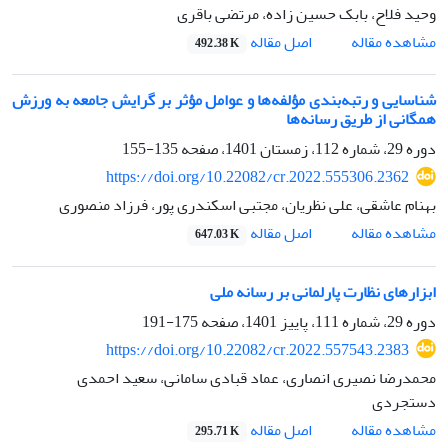
وحید فلاح، بابک حسین زاده، مرتضی باقری
اصل مقاله
مشاهده مقاله
492.38 K
شناسایی و رتبه‌بندی مؤلفه‌ها و عوامل مؤثر بر گرایش جامعه به ورزش
همگانی از طریق رسانه‌ها
دوره 29، شماره 112، زمستان 1401، صفحه
135-155
https://doi.org/10.22082/cr.2022.555306.2362
بهنام عاشقی، علی نظریان، مجتبی اسکندری پور، فرزاد منصوری
اصل مقاله
مشاهده مقاله
647.03 K
ابزارهای نظارت پارلمانی بر رسانه ملی
دوره 29، شماره 111، پاییز 1401، صفحه
175-191
https://doi.org/10.22082/cr.2022.557543.2383
محمدرضا نصیری انصاری، عماد قبادی سامانی، سعید احمدی
دستجردی
اصل مقاله
مشاهده مقاله
295.71 K