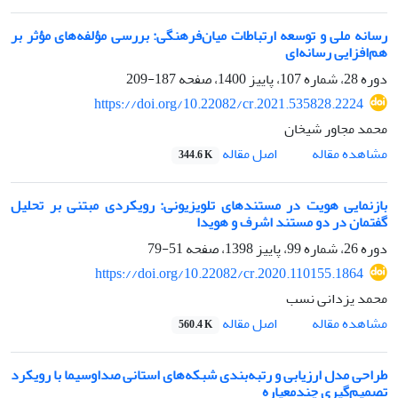
رسانه ملی و توسعه ارتباطات میان‌فرهنگی: بررسی مؤلفه‌های مؤثر بر
هم‌افزایی رسانه‌ای
دوره 28، شماره 107، پاییز 1400، صفحه
187-209
https://doi.org/10.22082/cr.2021.535828.2224
محمد مجاور شیخان
اصل مقاله
مشاهده مقاله
344.6 K
بازنمایی هویت در مستندهای تلویزیونی: رویکردی مبتنی بر تحلیل
گفتمان در دو مستند اشرف و هویدا
دوره 26، شماره 99، پاییز 1398، صفحه
51-79
https://doi.org/10.22082/cr.2020.110155.1864
محمد یزدانی نسب
اصل مقاله
مشاهده مقاله
560.4 K
طراحی مدل ارزیابی و رتبه‌بندی شبکه‌های استانی صدا‌و‌سیما با رویکرد
تصمیم‌گیری چند‌معیاره