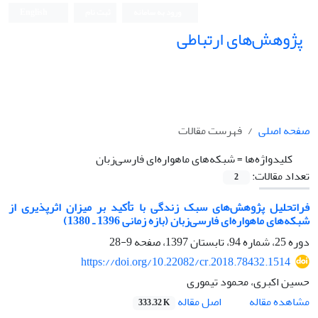
ورود به سامانه
ثبت نام
English
پژوهش‌های ارتباطی
صفحه اصلی
فهرست مقالات
کلیدواژه‌ها =
شبکه‌های ماهواره‌ای فارسی‌زبان
تعداد مقالات:
2
فراتحلیل پژوهش‌های سبک زندگی با تأکید بر میزان اثرپذیری از
شبکه‌های ماهواره‌ای فارسی‌زبان (بازه زمانی 1396 ـ 1380)
دوره 25، شماره 94، تابستان 1397، صفحه
9-28
https://doi.org/10.22082/cr.2018.78432.1514
حسین اکبری، محمود تیموری
اصل مقاله
مشاهده مقاله
333.32 K