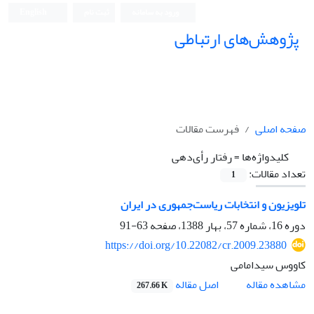
ورود به سامانه
ثبت نام
English
پژوهش‌های ارتباطی
صفحه اصلی
فهرست مقالات
کلیدواژه‌ها =
رفتار رأی‌دهی
تعداد مقالات:
1
تلویزیون و انتخابات ریاست‌جمهوری در ایران
دوره 16، شماره 57، بهار 1388، صفحه
63-91
https://doi.org/10.22082/cr.2009.23880
کاووس سیدامامی
اصل مقاله
مشاهده مقاله
267.66 K