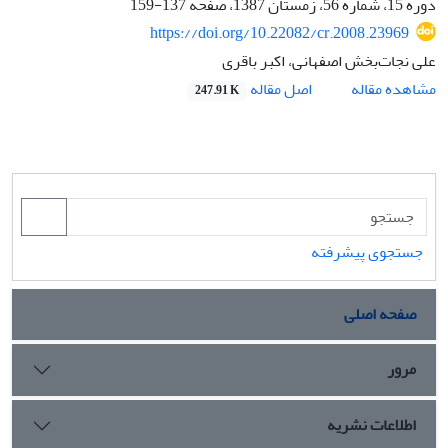
دوره 15، شماره 56، زمستان 1387، صفحه
137-159
https://doi.org/10.22082/cr.2008.23969
علی نجات‌بخش اصفهانی، اکبر باقری
اصل مقاله
مشاهده مقاله
247.91 K
جستجوی پیشرفته
صفحه اصلی
مرور
اطلاعات نشریه