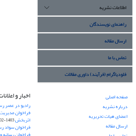
اطلاعات نشریه
راهنمای نویسندگان
ارسال مقاله
تماس با ما
فلودیاگرام (فرآیند) داوری مقالات
اخبار و اعلانات
صفحه اصلی
رادیو در عصر رسا
درباره نشریه
فراخوان مدیریت 
اعضای هیات تحریریه
اثربخش
1403-02-12
ارسال مقاله
فراخوان سواد رس
فراخوان رسانه و امنیت (curity
تماس با ما