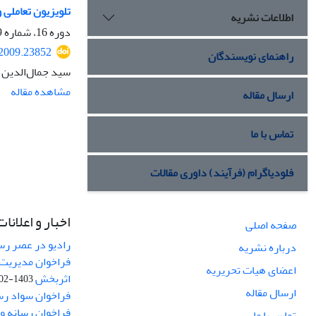
تلویزیون تعاملی و
اطلاعات نشریه
دوره 16، شماره 59، پاییز 1388، صفحه
.2009.23852
راهنمای نویسندگان
سید جمال‌الدین 
مشاهده مقاله
ارسال مقاله
تماس با ما
فلودیاگرام (فرآیند) داوری مقالات
اخبار و اعلانات
صفحه اصلی
رادیو در عصر رسا
درباره نشریه
فراخوان مدیریت 
اعضای هیات تحریریه
اثربخش
1403-02-12
ارسال مقاله
فراخوان سواد رس
فراخوان رسانه و امنیت (curity
تماس با ما