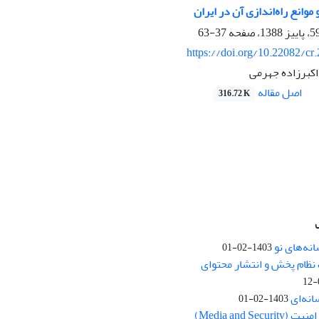
 موانع راه‌اندازی آن در ایران
37-63
https://doi.org/10.22082/cr
اکبرزاده جهرمی
اصل مقاله
316.72 K
نه‌های نو
1403-02-01
نظام پخش و انتشار محتوای
انه‌ای
1403-02-01
Media and Se)