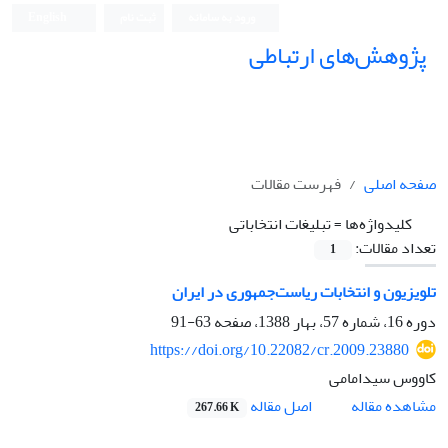
ورود به سامانه
ثبت نام
English
پژوهش‌های ارتباطی
صفحه اصلی
فهرست مقالات
کلیدواژه‌ها =
تبلیغات انتخاباتی
تعداد مقالات:
1
تلویزیون و انتخابات ریاست‌جمهوری در ایران
دوره 16، شماره 57، بهار 1388، صفحه
63-91
https://doi.org/10.22082/cr.2009.23880
کاووس سیدامامی
اصل مقاله
مشاهده مقاله
267.66 K