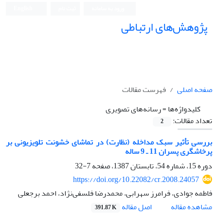
ورود به سامانه
ثبت نام
English
پژوهش‌های ارتباطی
صفحه اصلی
فهرست مقالات
کلیدواژه‌ها =
رسانه‌های تصویری
تعداد مقالات:
2
بررسی تأثیر سبک مداخله (نظارت) در تماشای خشونت تلویزیونی بر
پرخاشگری پسران 11 ـ 9 ساله
دوره 15، شماره 54، تابستان 1387، صفحه
7-32
https://doi.org/10.22082/cr.2008.24057
فاطمه جوادی، فرامرز سهرابی، محمدرضا فلسفی‌نژاد، احمد برجعلی
اصل مقاله
مشاهده مقاله
391.87 K