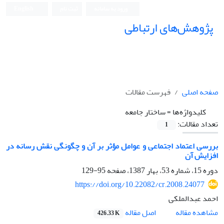
ورود به سامانه
ثبت نام
English
پژوهش‌های ارتباطی
صفحه اصلی
فهرست مقالات
کلیدواژه‌ها =
ساختار جامعه
تعداد مقالات:
1
بررسی اعتماد اجتماعی و عوامل مؤثر بر آن و چگونگی نقش رسانه در
افزایش آن
دوره 15، شماره 53، بهار 1387، صفحه
95-129
https://doi.org/10.22082/cr.2008.24077
احمد عبدالملکی
اصل مقاله
مشاهده مقاله
426.33 K