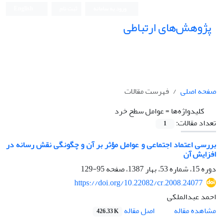
ورود به سامانه
ثبت نام
English
پژوهش‌های ارتباطی
صفحه اصلی
فهرست مقالات
کلیدواژه‌ها =
عوامل سطح خرد
تعداد مقالات:
1
بررسی اعتماد اجتماعی و عوامل مؤثر بر آن و چگونگی نقش رسانه در
افزایش آن
دوره 15، شماره 53، بهار 1387، صفحه
95-129
https://doi.org/10.22082/cr.2008.24077
احمد عبدالملکی
اصل مقاله
مشاهده مقاله
426.33 K