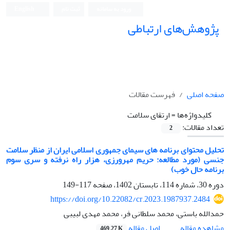
ورود به سامانه
ثبت نام
English
پژوهش‌های ارتباطی
صفحه اصلی
فهرست مقالات
کلیدواژه‌ها =
ارتقای سلامت
تعداد مقالات:
2
تحلیل محتوای برنامه های سیمای جمهوری اسلامی ایران از منظر سلامت
جنسی (مورد مطالعه: حریم مهرورزی، هزار راه نرفته و سری سوم
برنامه حال خوب)
دوره 30، شماره 114، تابستان 1402، صفحه
117-149
https://doi.org/10.22082/cr.2023.1987937.2484
حمدالله باستی، محمد سلطانی فر، محمد مهدی لبیبی
اصل مقاله
مشاهده مقاله
469.27 K