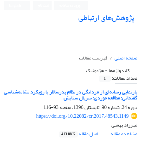
ورود به سامانه
ثبت نام
English
پژوهش‌های ارتباطی
صفحه اصلی
فهرست مقالات
کلیدواژه‌ها =
هژمونیک
تعداد مقالات:
1
بازنمایی رسانه‌ای از مردانگی در نظام پدر‌سالار با رویکرد نشانه‌شناسی
گفتمانی؛ مطالعه موردی: سریال ستایش
دوره 24، شماره 90، تابستان 1396، صفحه
93-116
https://doi.org/10.22082/cr.2017.48543.1149
مهرزاد بهمنی
اصل مقاله
مشاهده مقاله
413.88 K