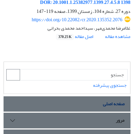
1398 DOR: 20.1001.1.25382977.1399.27.4.5.8
دوره 27، شماره 104، زمستان 1399، صفحه
119-147
https://doi.org/10.22082/cr.2020.135352.2076
غلامرضا محمدی‌مهر، سید‌احمد محمدی بحرانی
اصل مقاله
مشاهده مقاله
370.25 K
جستجوی پیشرفته
صفحه اصلی
مرور