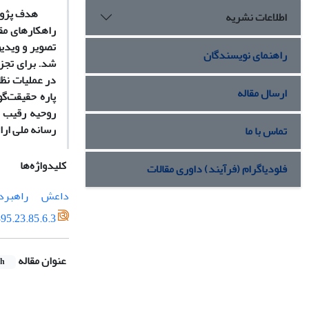
هدف پژوه
اطلاعات نشریه
راهنمای نویسندگان
شد. برای تجزی
در عملیات نظ
ارسال مقاله
پاره حقیقت‌گو
روحیه رقیب و 
رسانه ملی ار
تماس با ما
کلیدواژه‌ها
فلودیاگرام (فرآیند) داوری مقالات
داعش
راهبرد
95.23.85.6.3
عنوان مقاله
sh