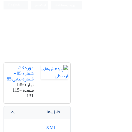
ورود به سامانه
ثبت نام
English
دوره 23،
شماره 85 -
شماره پیاپی 85
بهار 1395
صفحه
115-
131
فایل ها
XML