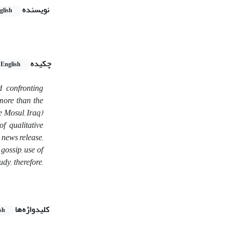
نویسنده
glish
چکیده
English
d confronting
 more than the
e Mosul, Iraq)
of qualitative
 news release,
 gossip, use of
dy, therefore,
کلیدواژه‌ها
sh