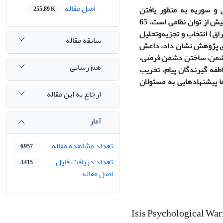
اصل مقاله
و سوریه به منظور یافتن
255.89 K
راهکارهای مقابله با آن است. با فرض اینکه نقش عوامل روانی در موفقیت‌های داعش بیش از توان نظامی است، 65
20 (زمان تصرف شهر موصل عراق) انتخاب و تجزیه‌‌و‌تحلیل
سابقه مقاله
‌های پژوهش نشان داد، داعش
 دشمن، ساختن دشمن فرضی،
هم رسانی
عاطفه گیرندگان پیام، تخریب
ا پیشنهاد‌هایی به مسئولان
ارجاع به این مقاله
آمار
تعداد مشاهده مقاله
6,957
تعداد دریافت فایل
3,415
اصل مقاله
Isis Psychological War