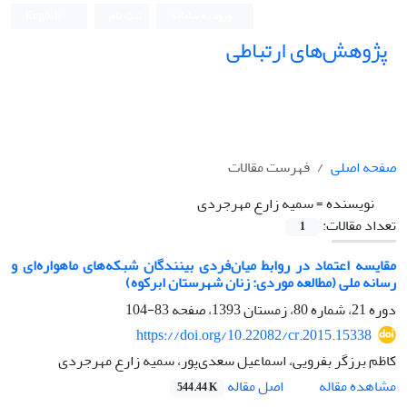
ورود به سامانه
ثبت نام
English
پژوهش‌های ارتباطی
صفحه اصلی
فهرست مقالات
نویسنده =
سمیه زارع مهرجردی
تعداد مقالات:
1
مقایسه اعتماد در روابط میان‌فردی بینندگان شبکه‌های ماهواره‌ای و
رسانه ملی (مطالعه موردی: زنان شهرستان ابرکوه)
دوره 21، شماره 80، زمستان 1393، صفحه
83-104
https://doi.org/10.22082/cr.2015.15338
کاظم برزگر بفرویی، اسماعیل سعدی‌پور، سمیه زارع مهرجردی
اصل مقاله
مشاهده مقاله
544.44 K