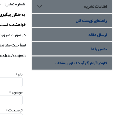
شماره تماس: 22013734
اطلاعات نشریه
به‌ منظور پیگیر
راهنمای نویسندگان
خواهشمند است، د
ارسال مقاله
در صورت ضرورت‌،‌تماس ت
لطفاً جهت‌ مشاهده
تماس با ما
arch.ir/sanjesh
فلودیاگرام (فرآیند) داوری مقالات
نام *
موضوع *
توضیحات *