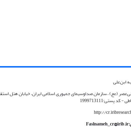
ه ابن‌علی
لی‌عصر (عج) – سازمان صداوسیمای جمهوری اسلامی ایران، خیابان هتل استقلا
کد پستی:1999713111
http://cr.iribresearch
Fa