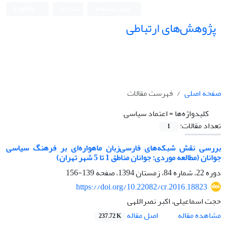
ورود به سامانه
ثبت نام
English
پژوهش‌های ارتباطی
صفحه اصلی
فهرست مقالات
کلیدواژه‌ها =
اعتماد سیاسی
تعداد مقالات:
1
بررسی نقش شبکه‌های فارسی‌زبان ماهواره‌ای بر فرهنگ سیاسی
جوانان (مطالعه موردی: جوانان مناطق 1 تا 5 شهر تهران)
دوره 22، شماره 84، زمستان 1394، صفحه
139-156
https://doi.org/10.22082/cr.2016.18823
حجت اسماعیلی، اکبر نصراللهی
اصل مقاله
مشاهده مقاله
237.72 K