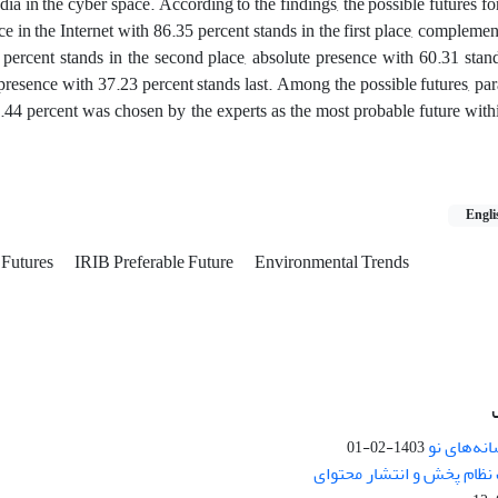
dia in the cyber space. According to the findings, the possible futures fo
nce in the Internet with 86.35 percent stands in the first place, compleme
 percent stands in the second place, absolute presence with 60.31 stand
presence with 37.23 percent stands last. Among the possible futures, par
.44 percent was chosen by the experts as the most probable future with
Engli
 Futures
IRIB Preferable Future
Environmental Trends
نه‌های نو
1403-02-01
نظام پخش و انتشار محتوای