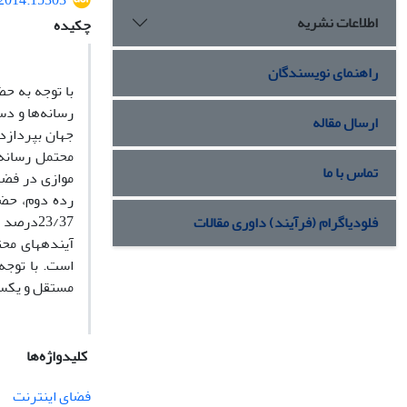
.2014.15303
اطلاعات نشریه
چکیده
راهنمای نویسندگان
با توجه به حض
رسانه‌ها و دس
ارسال مقاله
محتمل رسانه 
تماس با ما
23/37‌د
فلودیاگرام (فرآیند) داوری مقالات
است. با توجه
مستقل و یکسا
کلیدواژه‌ها
فضای اینترنت