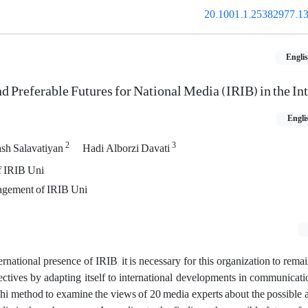
20.1001.1.25382977.13
Engli
d Preferable Futures for National Media (IRIB) in the In
Engli
2
3
sh Salavatiyan
Hadi Alborzi Davati
of IRIB Uni
nagement of IRIB Uni
ernational presence of IRIB, it is necessary for this organization to rema
objectives by adapting itself to international developments in communicati
hi method to examine the views of 20 media experts about the possible 