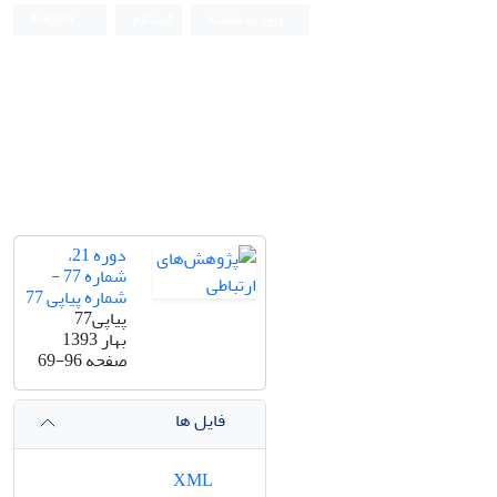
ورود به سامانه
ثبت نام
English
دوره 21،
شماره 77 -
شماره پیاپی 77
پیاپی77
بهار 1393
صفحه
69-96
فایل ها
XML