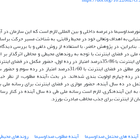
https://doi.org/10.22082/cr
ور‌صداوسیما در‌عرصه داخلی و بین المللی لازم است که این سازمان در آین
تیابی به اهداف و‌تعالی خود در محیط رقابتی، به شناخت مسیر حرکت براسا
ملی در فضای اینترنت با توجه به روندهای محیطی و محاطی اثرگذار بر ای
رده دوم، حضور مطلق در فضای اینترنت با 31/60‌درصد امتیاز د
رصد در رده چهارم اولویت‌ بندی شده‌اند. در بحث «آینده مطلوب» از نظر 
 به این آینده‌نگری، لازم است رسانه ملی طی ده سال آینده در کنار رسا
ن از اینترنت برای جذب مخاطب مبادرت بورزد.
آینده های محتمل صداوسیما
آینده مطلوب صداوسیما
روندهای محیطی