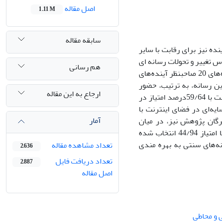
اصل مقاله
1.11 M
سابقه مقاله
ده نیز برای رقابت با سایر
س تغییر و تحولات رسانه ای
هم رسانی
جهان بپردازد. بنابراین، در پژوهش حاضر، با استفاده از روش دلفی و با بررسی دیدگاه‌های 20 صاحبنظر آینده‌های
ن رسانه، به ترتیب‌، حضور
ارجاع به این مقاله
موازی در فضای اینترنت با 35‌/86‌درصد امتیاز در رده اول، حضور مکمل در فضای اینترنت با 59/64‌درصد امتیاز در
ر رده سوم و حضور سایه‌ای در فضای اینترنت با
آمار
خبرگان پژوهش نیز، در میان
آیندههای محتمل در ده سال آینده، حضور موازی در فضای اینترنت برای رسانه ملی با امتیاز 44/94 انتخاب شده
نه‌های سنتی به بهره مندی
تعداد مشاهده مقاله
2,636
تعداد دریافت فایل
2,887
اصل مقاله
 و محاطی