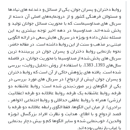
روابط دختران و پسران جوان، یکی از مسائل و دغدغه های نهادها
و مسئولان فرهنگی کشور و از درونمایه‌های اصلی آن دسته از
سریال های صداوسیماست که با محوریت مسائل جوانان تولید و
پخش شده¬اند. صدا‌و‌سیما در دهه اخیر توجه بیشتری به این
مسئله نشان داده و بویژه در سریال هایش سعی در ارائه الگویی
مبتنی بر مذهب و سنت از این روابط داشته است. در مقاله حاضر،
نحوه بازنمایی روابط دختران و پسران جوان در پربیننده ترین
سریال های پخش شده از صداوسیما با محوریت جوانان، در فاصله
سال‌های 1393ـ 1383، با استفاده از روش «تحلیل روایت» بررسی
شده است. یافته های پژوهش حاکی از آن است که روابط دختران
و پسران جوان (پیش از ازدواج) در سریال های مورد بررسی در
یکی از الگوهای زیر صورت‌بندی شده است: روابط عاشقانه دو
طرفه، روابط عاشقانه یک طرفه، روابط عاقلانه دو طرفه (عقلانیت
ارزشی) همراه با روابط عاطفی حداقلی و روابط اجتماعی (خواهر ـ
برادری). از میان این الگوها، فقط الگوی رابطه عاقلانه دو طرفه با
قصد ازدواج و با اطلاع، هدایت و نظارت افراد بزرگسال (بویژه
والدین)، خوب‌نمایی شده و سایر الگوها کم و بیش دچار بدنمایی
یا غیاب بازنمایی بوده اند.