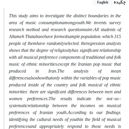
چکیده
English
This study aims to investigate
the distinct
boundaries in the
area of music consumption
among
youth.
We invents survey
research method and research questionnaire.
All students of
Allameh Tbatabaee
have formed
sample population, which 315
people of them
have randomly
selected; the
regression analysis
shows
that the
degree of religiosity
has significant relationship
with all musical preference components of traditional and folk
music of ethnic minorities,
except the Iranian pop music that
produced in Iran.
The analysis of mean
differences
also
show
that
only within the variables of pop music
produced inside of the country and folk musical of ethnic
minorities’ there are significant differences between men and
women preferences.
The results indicate the not-so-
systematic
relationship between the incomes on musical
preferences of Iranian youth.
According to our findings,
identifying the cultural needs of youth
in the field of musical
preferences
and appropriately respond to those needs is