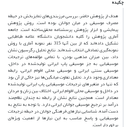
چکیده
هدف از پژوهش حاضر، بررسی مرزبندی‌‌های تمایزبخش در حیطه
مصرف موسیقی در میان جوانان بوده است. روش پژوهش
پیمایشی و ابزار پژوهش پرسشنامه محقق‌ساخته است. جامعه
آماری پژوهش را کلیه دانشجویان دانشگاه علامه طباطبایی
تشکیل داده‌اند که از بین آنها 315 نفر نمونه آماری با روش
نمونه‌‌گیری تصادفی انتخاب شده‌اند. نتایج تحلیل رگرسیون نشان
داد، بین میزان مذهبی بودن، با تمامی مؤلفه‌‌‌های ترجیحات
موسیقیایی به جز موسیقی پاپ ایرانی تولید‌شده در داخل،
موسیقی سنتی ایرانی و موسیقی محلی اقوام ایرانی، رابطه
معناداری وجود دارد. تحلیل تفاوت میانگین‌ها نیز حاکی از آن بود
که تنها در متغیرهای ترجیحات موسیقیایی پاپ ایرانی تولید‌شده
در داخل و موسیقی محلی اقوام ایرانی، اختلاف بین زنان و مردان
معنادار است. همچنین نتایج نشان از رابطه نه چندان نظام‌مند
درآمد بر ترجیح موسیقی جوانان ایرانی دارد. با توجه به نتایج به
دست آمده، شناسایی نیازهای فرهنگی جوانان در حیطه ترجیحات
موسیقیایی و پاسخ مناسب به این نیازها از اهمیت ویژه‌‌ا‌ی
برخوردار است.