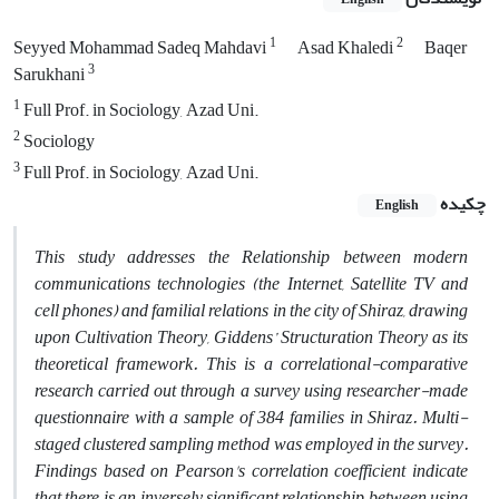
1
2
Seyyed Mohammad Sadeq Mahdavi
Asad Khaledi
Baqer
3
Sarukhani
1
Full Prof. in Sociology, Azad Uni.
2
Sociology
3
Full Prof. in Sociology, Azad Uni.
چکیده
English
This study addresses the Relationship between modern
communications technologies (the Internet, Satellite TV and
cell phones) and familial relations in the city of Shiraz, drawing
upon Cultivation Theory, Giddens’ Structuration Theory as its
theoretical framework. This is a correlational-comparative
research carried out through a survey using researcher-made
questionnaire with a sample of 384 families in Shiraz. Multi-
staged clustered sampling method was employed in the survey.
Findings based on Pearson's correlation coefficient indicate
that there is an inversely significant relationship between using