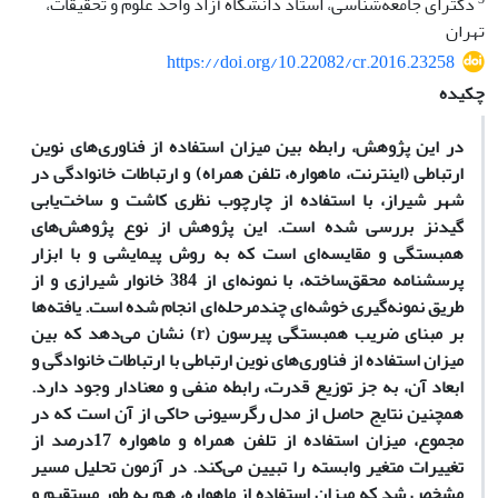
دکترای جامعه‌شناسی، استاد دانشگاه آزاد واحد علوم و تحقیقات،
تهران
https://doi.org/10.22082/cr.2016.23258
چکیده
در این پژوهش، رابطه بین میزان استفاده از فناوری‌های نوین
ارتباطی (اینترنت، ماهواره، تلفن همراه) و ارتباطات خانوادگی در
شهر شیراز، با استفاده از چارچوب نظری کاشت و ساخت‌یابی
گیدنز بررسی شده است. این پژوهش از نوع پژوهش‌های
همبستگی و مقایسه‌ای است که به روش پیمایشی و با ابزار
پرسشنامه محقق‌ساخته، با نمونه‌ای از 384 خانوار شیرازی و از
طریق نمونه‌گیری خوشه‌ای چندمرحله‌ای انجام شده است. یافته‌ها
بر مبنای ضریب همبستگی پیرسون (r) نشان می‌دهد که بین
میزان استفاده از فناوری‌های نوین ارتباطی با ارتباطات خانوادگی و
ابعاد آن، به جز توزیع قدرت، رابطه منفی و معنا‌دار وجود دارد.
همچنین نتایج حاصل از مدل رگرسیونی حاکی از آن است که در
مجموع، میزان استفاده از تلفن همراه و ماهواره 17درصد از
تغییرات متغیر وابسته را تبیین می‌کند. در آزمون تحلیل مسیر
مشخص شد که میزان استفاده از ماهواره، هم به ‌طور مستقیم و