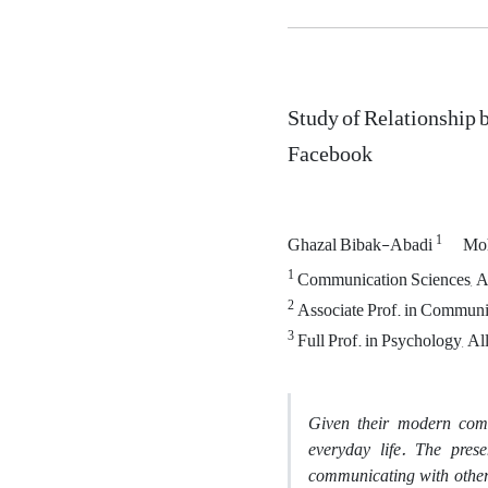
Study of Relationship 
Facebook
1
Ghazal Bibak-Abadi
Moh
1
Communication Sciences, A
2
Associate Prof. in Communi
3
Full Prof. in Psychology, A
Given their modern comm
everyday life. The pres
communicating with others 