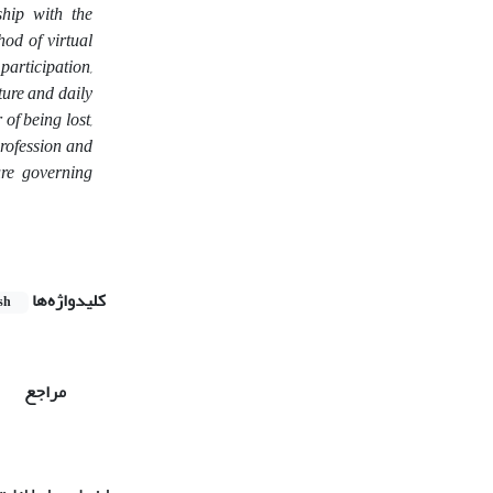
ship with the
od of virtual
participation,
ture and daily
of being lost,
profession and
ure governing
کلیدواژه‌ها
sh
مراجع