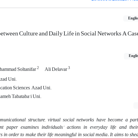
Engli
between Culture and Daily Life in Social Networks A Cas
Engli
2
3
ammad Soltanifar
Ali Delavar
zad Uni.
cation Sciences, Azad Uni.
llameh Tabataba'i Uni.
unicational structure, virtual social networks have become a part
ent paper examines individuals' actions in everyday life and the
in order to make their life meaningful in social media. It aims to shed