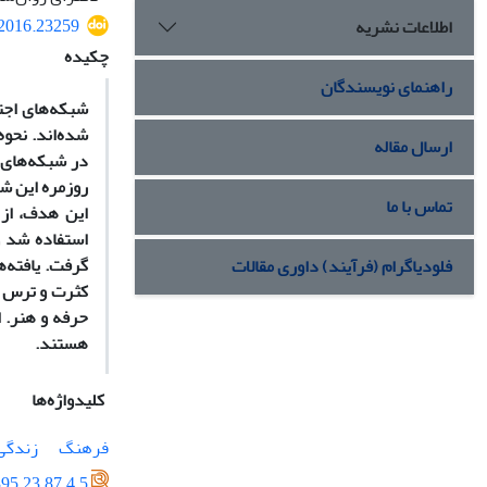
.2016.23259
اطلاعات نشریه
چکیده
راهنمای نویسندگان
شبکه‌های اجتم
شده‌اند. نحوه
ارسال مقاله
در شبکه‌های 
روزمره این شب
تماس با ما
استفاده شد و
گرفت. یافته‌
فلودیاگرام (فرآیند) داوری مقالات
کثرت و ترس ا
حرفه و هنر. ا
هستند.
کلیدواژه‌ها
فرهنگ
زندگی
95.23.87.4.5