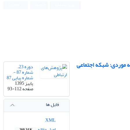
ورود به سامانه
ثبت نام
English
ه موردی: شبکه اجتماعی
دوره 23،
شماره 87 -
شماره پیاپی 87
پاییز 1395
صفحه
93-112
فایل ها
XML
اصل مقاله
260.34 K