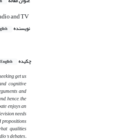
عنوان مقاله
sh
adio and TV
نویسنده
glish
چکیده
English
seeking get us
and cognitive
 arguments and
nd, hence, the
bate enjoys an
levision needs
d propositions
hat qualities
dio’s debates.