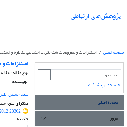
پژوهش‌های ارتباطی
صفحه اصلی
استلزامات و مفروضات شناختی ــ اجتماعی مناظره و استدلال
استلزامات و م
نوع مقاله : مقال
نویسنده
جستجوی پیشرفته
سید حسین اطهر
صفحه اصلی
دکترای علوم سی
.2012.23362
مرور
چکیده