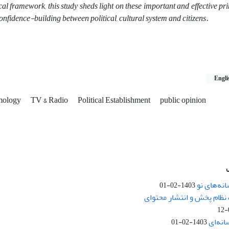
l framework, this study sheds light on these important and effective pr
onfidence-building between political, cultural system and citizens.
Engli
mology
TV & Radio
Political Establishment
public opinion
نه‌های نو
1403-02-01
نظام پخش و انتشار محتوای
انه‌ای
1403-02-01