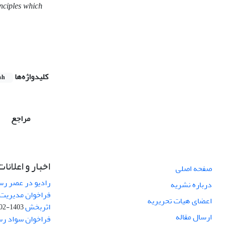
inciples which
کلیدواژه‌ها
sh
مراجع
اخبار و اعلانات
صفحه اصلی
رادیو در عصر رسا
درباره نشریه
فراخوان مدیریت 
اعضای هیات تحریریه
اثربخش
1403-02-12
ارسال مقاله
فراخوان سواد رس