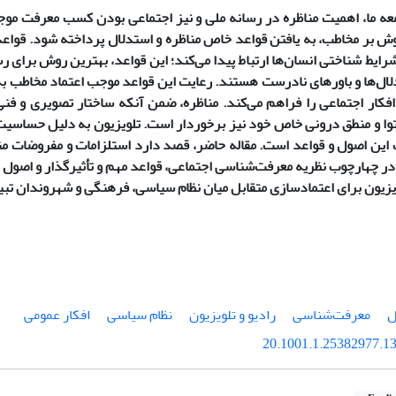
معه ما، اهمیت مناظره در رسانه ملی و نیز اجتماعی بودن کسب معرفت مو
ش بر مخاطب، به یافتن قواعد خاص مناظره و استدلال پرداخته شود. قواع
رایط شناختی انسان‌ها ارتباط پیدا می‌کند؛ این قواعد، بهترین روش برای ر
لال‌ها و باورهای نادرست هستند. رعایت این قواعد موجب اعتماد مخاطب به 
فکار اجتماعی را فراهم می‌کند. مناظره، ضمن آنکه ساختار تصویری و فنی
توا و منطق درونی خاص خود نیز برخوردار است. تلویزیون به دلیل حساسیت‌
ین اصول و قواعد است. مقاله حاضر، قصد دارد استلزامات و مفروضات مناظ
ر چهارچوب نظریه معرفت‌شناسی اجتماعی، قواعد مهم و تأثیرگذار و اصول حا
ویزیون برای اعتماد‌سازی متقابل میان نظام سیاسی، فرهنگی و شهروندان تبی
ل
معرفت‌شناسی
رادیو و تلویزیون
نظام سیاسی
افکار عمومی
20.1001.1.25382977.13