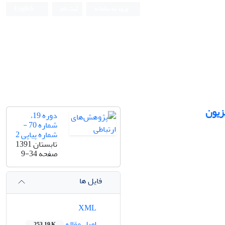
ورود به سامانه
ثبت نام
English
زیون
دوره 19،
شماره 70 -
شماره پیاپی 2
تابستان 1391
صفحه
9-34
فایل ها
XML
اصل مقاله
253.19 K