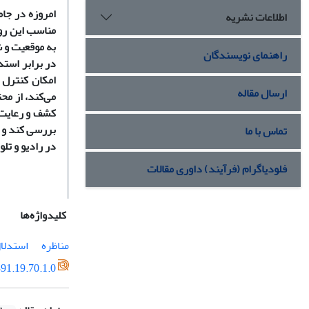
امروزه در جا
اطلاعات نشریه
مناسب این رو
به موقعیت و ش
راهنمای نویسندگان
در برابر استد
امکان کنترل ا
ارسال مقاله
می‌کند، از مح
کشف و رعایت ا
بررسی کند و د
تماس با ما
در رادیو و تل
فلودیاگرام (فرآیند) داوری مقالات
کلیدواژه‌ها
مناظره
استدلا
91.19.70.1.0