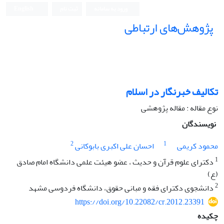
ورود به سامانه
ثبت نام
English
پژوهش‌های ارتباطی
تکالیف خبرنگار در اسلام
نوع مقاله : مقاله پژوهشی
نویسندگان
2
1
محمود کریمی
احسان علی اکبری بابوکانی
1
دکترای علوم قرآن و حدیث ، عضو هیئت علمی دانشگاه امام صادق
(ع)
2
دانشجوی دکترای فقه و مبانی حقوق، دانشگاه فردوسی مشهد
https://doi.org/10.22082/cr.2012.23391
چکیده