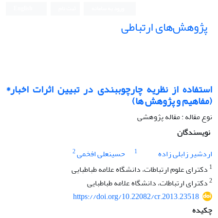
ورود به سامانه
ثبت نام
English
پژوهش‌های ارتباطی
استفاده از نظریه چارچوببندی در تبیین اثرات اخبار*
(مفاهیم و پژوهش ها)
نوع مقاله : مقاله پژوهشی
نویسندگان
2
1
اردشیر زابلی زاده
حسینعلی افخمی
1
دکترای علوم ارتباطات، دانشگاه علامه طباطبایی
2
دکترای ارتباطات، دانشگاه علامه طباطبایی
https://doi.org/10.22082/cr.2013.23518
چکیده