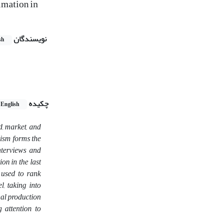
imation in
نویسندگان
sh
چکیده
English
d, market, and
vism forms the
nterviews and
on in the last
 used to rank
, taking into
nal production
g attention to