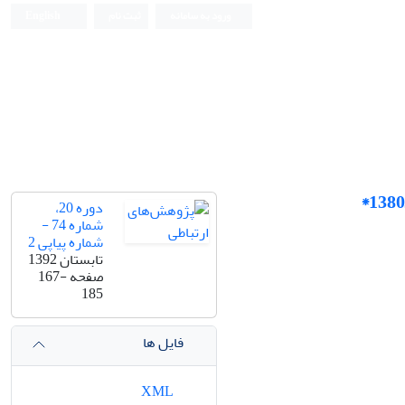
ورود به سامانه
ثبت نام
English
دوره 20،
شماره 74 -
شماره پیاپی 2
تابستان 1392
صفحه
167-
185
فایل ها
XML