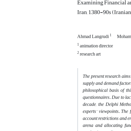
Examining Financial an
Iran, 1380-90s (Irania
1
Ahmad Langrudi
Mohamm
1
animation director
2
research art
The present research aims 
supply and demand factors 
philosophical basis of th
questionnaires. Due to lac
decade, the Delphi Metho
experts’ viewpoints. The 
account restrictions and e
arena and allocating funds