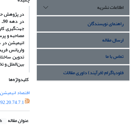
چکیده
اطلاعات نشریه
در پژوهش حاضر
راهنمای نویسندگان
جهت‌گیری کار
مصاحبه و پرس
ارسال مقاله
انیمیشن در د
واریانس فرید
تماس با ما
تدوین ساختار
بین‌الملل و ت
فلودیاگرام (فرآیند) داوری مقالات
کلیدواژه‌ها
اقتصاد انیمیشن
92.20.74.7.1
عنوان مقاله
sh