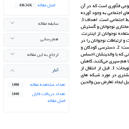
اصل مقاله
وعی فنّاوری است که در آن
436.54 K
 های اجتماعی به وجود آورده
است. نوجوانی دوران گسترش رابطه با دوستان هم سن و سال و درگیر شدن در روابط اجتماعی است. اهداف:1.
سابقه مقاله
دمختاری نوجوانان و گسترش
ین در استفاده نوجوانان از اینترنت.
هم رسانی
. استفاده از فنّاوری اطلاعات و ارتباطات نوجوانان را در
معرض اطلاعات بسیار زیادی درباره هر موضوع، در هر زمان و در هر مکان قرار داده است؛ 2. دسترسی کودکان و
ز طریق اینترنت، ساده‌تر از روش‌های سنتی آن است؛ 3. نوجوانانی که با والدینشان احساس
ارجاع به این مقاله
 والدین و فرزندان با هم سپری می‌کنند، کاهش
می‌دهد. 5. زمان اختصاص یافته به خانواده با تعارضات خانوادگی رابطه منفی دارد. تلویحات: 1. قبل از انتقال از
آمار
بیشتری در مورد شبکه‌ های
د می‌شوند، نیاز است. 2. درباره منشأ و دلایل ایجاد تعارض بین والدین
تعداد مشاهده مقاله
1,900
تعداد دریافت فایل
1,040
اصل مقاله