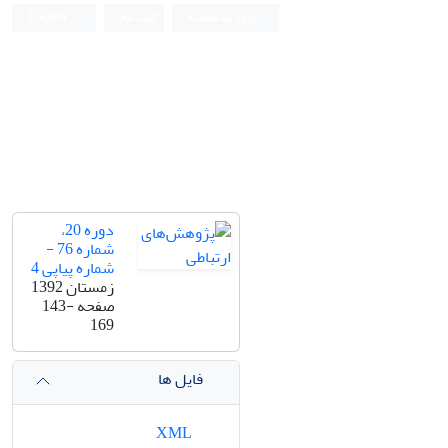
ورود به سامانه
ثبت نام
English
دوره 20،
شماره 76 -
شماره پیاپی 4
زمستان 1392
صفحه
143-
169
فایل ها
XML