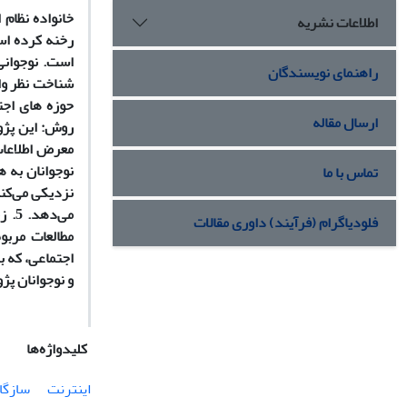
خانواده نظام
اطلاعات نشریه
رخنه کرده است
راهنمای نویسندگان
شناخت نظر وا
ارسال مقاله
تماس با ما
فلودیاگرام (فرآیند) داوری مقالات
مطالعات مربو
و نوجوانان پ
کلیدواژه‌ها
اینترنت
سازگا