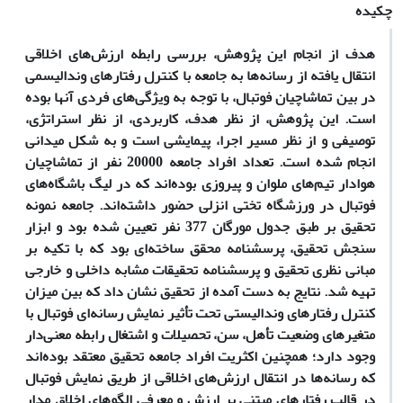
چکیده
هدف از انجام این پژوهش، بررسی رابطه ارزش‌های اخلاقی
انتقال یافته از رسانه‌ها به جامعه با کنترل رفتارهای وندالیسمی
در بین تماشاچیان فوتبال، با توجه به ویژگی‌های فردی آنها بوده
است. این پژوهش، از نظر هدف، کاربردی، از نظر استراتژی،
توصیفی و از نظر مسیر اجرا، پیمایشی است و به شکل میدانی
انجام شده است. تعداد افراد جامعه 20000 نفر از تماشاچیان
هوادار تیم‌های ملوان و پیروزی بوده‌اند که در لیگ باشگاه‌های
فوتبال در ورزشگاه تختی انزلی حضور داشته‌اند. جامعه نمونه
تحقیق بر طبق جدول مورگان 377 نفر تعیین شده بود و ابزار
سنجش تحقیق، پرسشنامه محقق ساخته‌ای بود که با تکیه بر
مبانی نظری تحقیق و پرسشنامه تحقیقات مشابه داخلی و خارجی
تهیه شد. نتایج به دست آمده از تحقیق نشان داد که بین میزان
کنترل رفتارهای وندالیستی تحت تأثیر نمایش رسانه‌ای فوتبال با
متغیرهای وضعیت تأهل، سن، تحصیلات و اشتغال رابطه معنی‌دار
وجود دارد؛ همچنین اکثریت افراد جامعه تحقیق معتقد بوده‌اند
که رسانه‌ها در انتقال ارزش‌های اخلاقی از طریق نمایش فوتبال
در قالب رفتارهای مبتنی بر ارزش و معرفی الگوهای اخلاق مدار