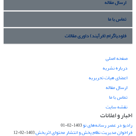
ارسال مقاله
تماس با ما
فلودیاگرام (فرآیند) داوری مقالات
صفحه اصلی
درباره نشریه
اعضای هیات تحریریه
ارسال مقاله
تماس با ما
نقشه سایت
اخبار و اعلانات
رادیو در عصر رسانه‌های نو
1403-02-01
فراخوان مدیریت نظام پخش و انتشار محتوای اثربخش
1403-02-12