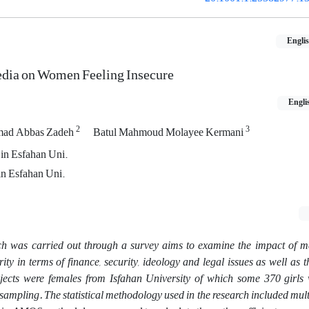
Engli
dia on Women Feeling Insecure
Engli
2
3
ad Abbas Zadeh
Batul Mahmoud Molayee Kermani
 in Esfahan Uni.
 in Esfahan Uni.
ch was carried out through a survey aims to examine the impact of 
ity in terms of finance, security, ideology and legal issues as well as th
bjects were females from Isfahan University of which some 370 girls 
sampling. The statistical methodology used in the research included mul