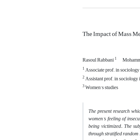
The Impact of Mass Me
1
Rasoul Rabbani
Mohamm
1
Associate prof. in sociology
2
Assistant prof. in sociology
3
Women's studies
The present research whi
women's feeling of insecur
being victimized. The su
through stratified random 