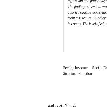
regression and path analys
The findings show that wome
also a negative correlat
feeling insecure. In other
becomes. The level of educa
Feeling Insecure
Social-E
Structural Equations
اشتراک خبرنامه