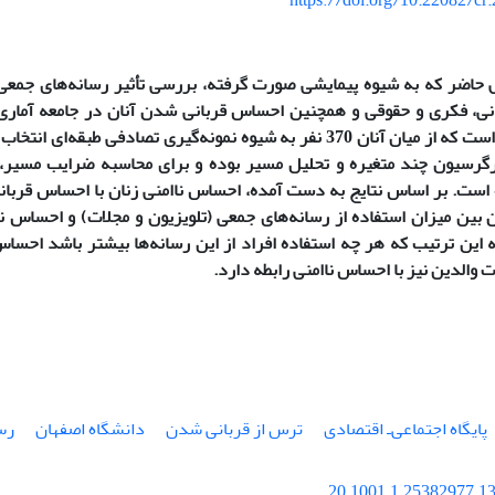
https://doi.org/10.22082/cr
ضر که به شیوه پیمایشی صورت گرفته، بررسی تأثیر رسانه‌های جمعی 
جانی، فکری و حقوقی و همچنین احساس قربانی شدن آنان در جامعه آماری
اصفهان بوده است که از میان آنان 370 نفر به شیوه نمونه‌گیری تصادفی طب
گرسیون چند متغیره و تحلیل مسیر بوده و برای محاسبه ضرایب مسیر،
 است.
بر اساس نتایج به دست آمده، احساس ناامنی زنان با احساس قربا
 بین میزان استفاده از رسانه‌های جمعی (تلویزیون و مجلات) و احساس 
 این ترتیب که هر چه استفاده افراد از این رسانه‌ها بیشتر باشد احساس
 والدین نیز با احساس ناامنی رابطه دارد.
پایگاه اجتماعی‌‌ـ اقتصادی
ترس از قربانی شدن
دانشگاه اصفهان
رس
20.1001.1.25382977.13