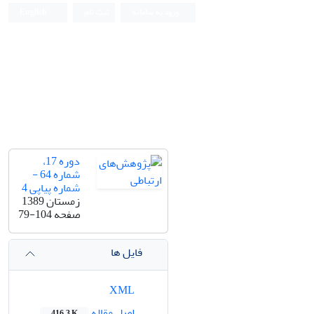
ورود به سامانه
ثبت نام
English
دوره 17،
شماره 64 -
شماره پیاپی 4
زمستان 1389
صفحه
79-104
فایل ها
XML
اصل مقاله
416.3 K