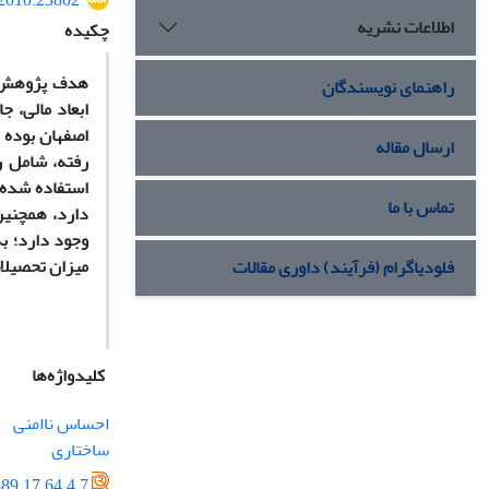
.2010.23802
اطلاعات نشریه
چکیده
هدف پژوهش حا
راهنمای نویسندگان
ابعاد مالی، 
ارسال مقاله
رفته، شامل ر
استفاده شده
تماس با ما
دارد، همچنین
وجود دارد؛ به
میزان تحصیلات
فلودیاگرام (فرآیند) داوری مقالات
کلیدواژه‌ها
احساس ناامنی
ساختاری
89.17.64.4.7