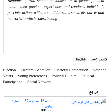
Republic of Iran should be looked for in people political
culture, their previous experiences and conducts, individuals
past interactions with the candidates and social discourses and
networks to which voters belong.
کلیدواژه‌ها
English
Election
Electoral Behavior
Electoral Competition
Vote and
Voters
Voting Preferences
Political Culture
Political
Participation
Social Network
مراجع
دوره 16، شماره 57 - شماره
پیاپی 1
بهار 1388