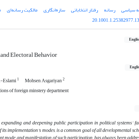
ه سیاسی
رسانه
رفتار انتخاباتی
سازه‌انگاری
مالکیت رسانه‌ای
م
20.1001.1.25382977.13
Engli
and Electoral Behavior
Engli
1
2
l-Eslami
Mohsen Asgariyan
ations of foreign minstery department
. expanding and deepening public participation in political systems’ fat
 of its implementation’s modes, is a common goal of all developmental sc
ent mode and manifestation of such participation, has always been addre