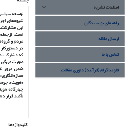
چکیده
اطلاعات نشریه
توسعه سیاسی،
شیوه‌های اجرا
راهنمای نویسندگان
این مشارکت، 
است. ازجمله 
ارسال مقاله
مردم و گروه‌ه
در دستورکار 
تماس با ما
که مشارکت مر
صورت می‌گیرد 
ضمن مرور نظر
فلودیاگرام (فرآیند) داوری مقالات
«سازه‌انگاری»
«هویت»، جوهره
چهارگانه هویت
تأکید قرار ده
کلیدواژه‌ها