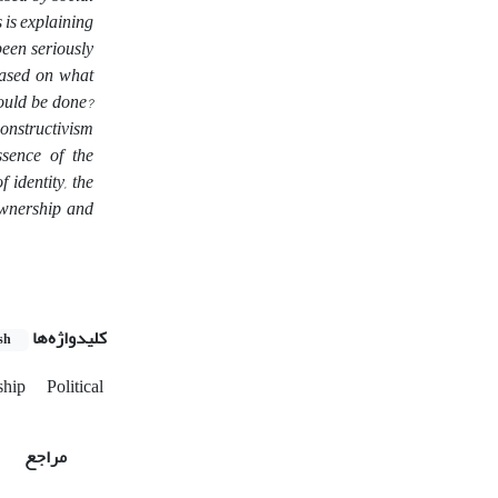
s is explaining
been seriously
 based on what
could be done?
constructivism
ssence of the
 identity, the
 ownership and
کلیدواژه‌ها
sh
ship
Political
مراجع