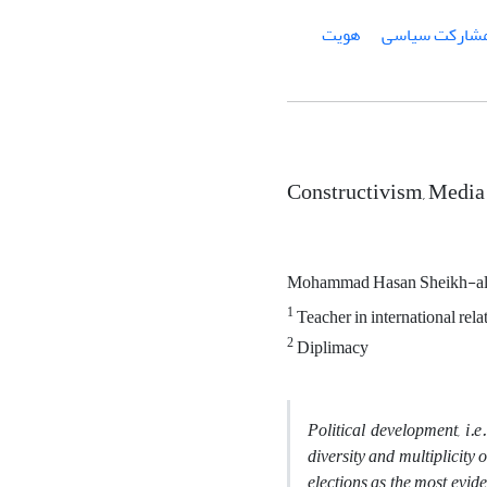
شارکت سیاسی
هویت
Constructivism, Media 
Mohammad Hasan Sheikh-a
1
Teacher in international rel
2
Diplimacy
Political development, i.e
diversity and multiplicity
elections as the most evid