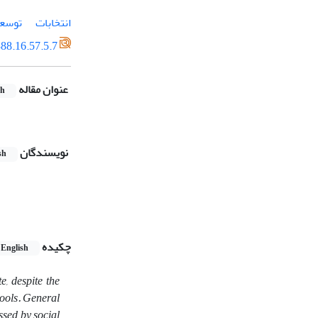
انتخابات
توسع
88.16.57.5.7
عنوان مقاله
sh
نویسندگان
sh
چکیده
English
e, despite the
hools. General
ssed by social