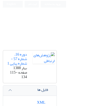
ورود به سامانه
ثبت نام
English
دوره 16،
شماره 57 -
شماره پیاپی 1
بهار 1388
صفحه
115-
134
فایل ها
XML