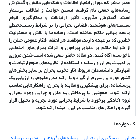
عصر حاضر که دوران انفجار اطلاعات و شکوفایی دانش و گسترش
رسانه‌های جمعی نام گرفته، آبستن حوادث و اتفاقات بی‌شمار
است. گسترش فنّاوری، تأثیر ارتباطات و به‌کارگیری انواع
سیستم‌های هوشمند‌، فضایی بحرانی را بر شرایط زیست‌محیطی
جامعه جهانی حاکم ساخته است. رسانه‌ها با نقش و مسئولیت
خطیری که بر عهده دارند، موظفند هر لحظه، افکار عمومی جهان را
از شرایط حاکم بر دنیای پیرامون و اثرات بحران‌های اجتماعی
ناخواسته آگاه کنند. در مقاله حاضر سعی شده است ضمن مروری
بر ادبیات بحران و رسانه و استفاده از نظریه‌های علوم ارتباطات و
اظهارنظر دانشمندان مربوط، آثار مخرب بحران بر سایر بخش‌های
کشور مورد بررسی قرار گیرد و با ارائه مدل مفهومی و ارزیابی
یک
پرسشنامه، برای پیشگیری و مقابله با بحران، راهکارهایی مناسب
ارائه شود. همچنین با پرداختن به علل و چرایی وجود بحران،
لزوم آمادگی برخورد با شرایط بحرانی مورد تجزیه و تحلیل قرار
گیرد و راهکارهای مناسب در این زمینه ارائه شود.
کلیدواژه‌ها
بحران
پیشگیری از بحران
رسانه‌های گروهی
مدیریت رسانه