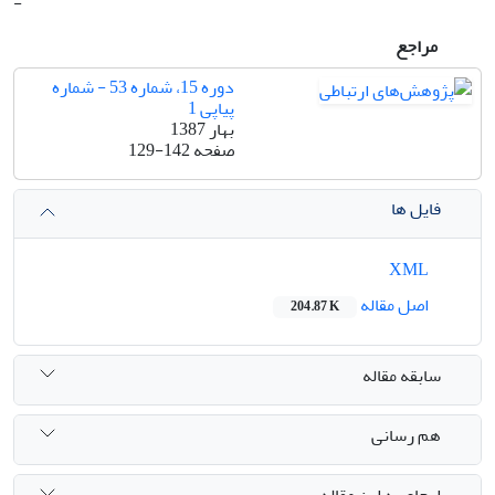
-
مراجع
دوره 15، شماره 53 - شماره
پیاپی 1
بهار 1387
صفحه
129-142
فایل ها
XML
اصل مقاله
204.87 K
سابقه مقاله
هم رسانی
ارجاع به این مقاله