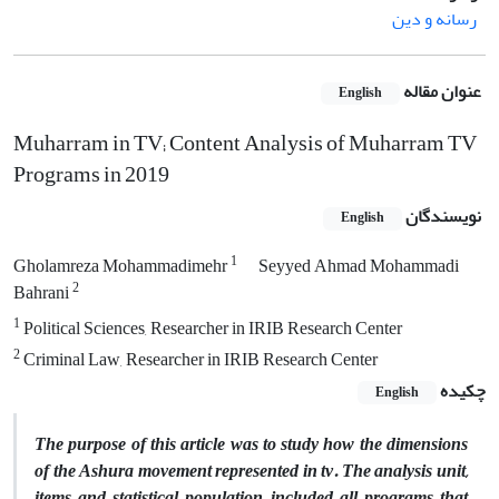
رسانه و دین
عنوان مقاله
English
Muharram in TV; Content Analysis of Muharram TV
Programs in 2019
نویسندگان
English
1
Gholamreza Mohammadimehr
Seyyed Ahmad Mohammadi
2
Bahrani
1
Political Sciences, Researcher in IRIB Research Center
2
Criminal Law, Researcher in IRIB Research Center
چکیده
English
The purpose of this article was to study how the dimensions
of the Ashura movement represented in tv. The analysis unit,
items and statistical population, included all programs that