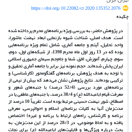
تهران، ایران
https://doi.org/10.22082/cr.2020.135352.2076
چکیده
در پژوهش حاضر، به بررسی ویژه برنامه‌های محرم پرداخته شده
است. هدف اصلی، شناخت شیوه بازنمایی ابعاد نهضت عاشورا،
واحد تحلیل، آیتم و جامعه آماری، شامل تمام ویژه برنامه‌هایی
بوده که در 13 روز اول ماه محرم 1398، از شبکه‌های اول، دوم،
سوم، چهارم، آموزش، افق، شما و جام‌جم سیمای جمهوری اسلامی
ایران پخش شده‌اند. حجم نمونه نیز برابر با جامعه آماری تحقیق و
با توجه به هدف پژوهش، برنامه‌های گفتگو‌محور (کارشناسی) و
ترکیبی بوده‌اند. نتایج پژوهش نشان می‌دهد که بیش از نیمی از
برنامه‌های مورد بررسی (52/4 درصد) با جنبه‌های شعور و
معرفت قیام اباعبدالله (ع) و 38/4 درصد، با جنبه‌های عاطفی یا در
اصطلاح، شور نهضت حسینی مرتبط بوده است. تقریباً 10 درصد از
مدت‌زمان آنها به کلیات برنامه‌ای (سلام و احوالپرسی، معرفی
برنامه و کارشناس، راه‌های ارتباط با برنامه و غیره) اختصاص
‌یافته و به لحاظ موضوعی، در 28/3 درصد از این مدت‌زمان، به
بحث درباره ویژگی‌ها و قابلیت‌های اباعبدالله (ع) برای نجات