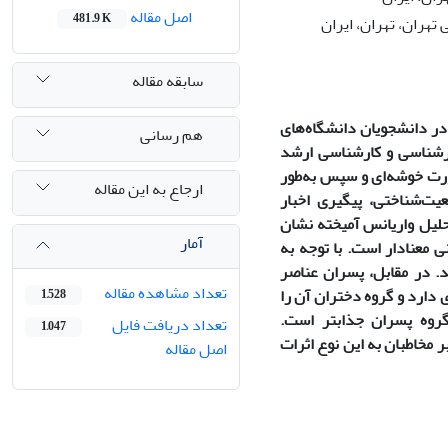
اصل مقاله
481.9 K
هران، تهران، ایران
سابقه مقاله
ر دانشجویان دانشگاه­‌های
هم رسانی
ارشناسی و کارشناسی ارشد
رمی‌گیرد که از میان آنها 60 نفر ابتدا، به‌صورت خوشه‌ای و سپس به‌طور
ارجاع به این مقاله
یت­‌شناختی، پیگیری اخبار
تحلیل واریانس آمیخته نشان
آمار
 معنادار است. با توجه به
ند. در مقابل، پسران عناصر
تعداد مشاهده مقاله
 اخبار شبکه 2 عناصر هیجانی بیشتری دارد و گروه دختران آن را
1,528
گروه پسران جذاب­تر است.
تعداد دریافت فایل
1,047
ر مخاطبان به این نوع اثرات
اصل مقاله