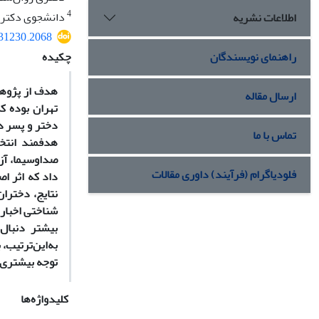
4
دانشجوی دکتری 
اطلاعات نشریه
131230.2068
راهنمای نویسندگان
چکیده
هدف از پژوهش
ارسال مقاله
تهران بوده ک
تماس با ما
هدفمند انتخا
صداوسیما، آزم
فلودیاگرام (فرآیند) داوری مقالات
داد که اثر ا
نتایج، دختران
بیشتر دنبال 
به‌این‌ترتیب،
توجه بیشتری ن
کلیدواژه‌ها