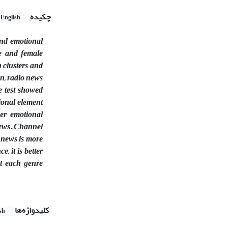
چکیده
English
and emotional
le and female
n clusters and
n, radio news
e test showed
ional element
ber emotional
 news. Channel
 news is more
, it is better
ct each genre
کلیدواژه‌ها
sh