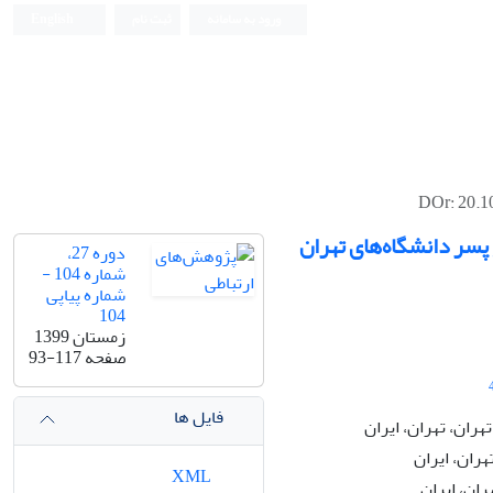
ورود به سامانه
ثبت نام
English
پسر دانشگاه‌های تهران
دوره 27،
شماره 104 -
شماره پیاپی
104
زمستان 1399
صفحه
93-117
فایل ها
ران، تهران، ایران
ران، ایران
XML
ان، ایران