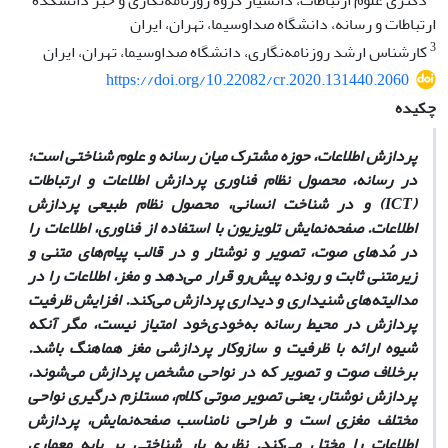
دکتری علوم ارتباطات، دانشیار گروه روزنامه‌نگاری و خبر دانشکده
ارتباطات و رسانه، دانشگاه صداوسیما، تهران، ایران
3
کارشناس ارشد روزنامه‌‏نگاری، دانشگاه صدا‌و‌سیما، تهران، ایران
https://doi.org/10.22082/cr.2020.131440.2060
چکیده
پردازش اطلاعات، حوزه مشترک میان رسانه و علوم شناختی است؛
در رسانه، محصول نظام فناوری پردازش اطلاعات و ارتباطات
(ICT) و در شناخت انسانی، محصول نظام طبیعی پردازش
اطلاعات. صفحه‌نمایش تلویزیون با استفاده از فناوری، اطلاعات را
در مُدهای صوت، تصویر و نوشتار و در قالب پیام‏‌های متنی و
زیرمتنی ثابت و رونده پیش‌رو قرار می‏‌دهد و مغز، اطلاعات را در
مدالیته‌‏های شنیداری و دیداری پردازش ‏می‌کند. افزایش ظرفیت
پردازش در محیط رسانه به‏‌خودی‏‌خود امتیاز نیست، مگر آنکه
شیوه ارائه با ظرفیت و سازوکار پردازشی مغز هماهنگ باشد.
برخلاف صوت و تصویر که در نواحی مشخص پردازش می‌‏شوند،
پردازش نوشتار، یعنی تصویر صوتی کلام، مستلزم درگیری نواحی
مختلف مغزی است و طراحی نامناسب صفحه‏‌نمایش، پردازش
اطلاعات را مختل می‏‌کند. نظریه بار شناختی بر پایه معماری